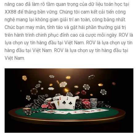
nâng cao đã làm rõ tầm quan trọng của dữ liệu toán học tại
XX88 để thắng bền vững. Chúng tôi cam kết cải tiến công
nghệ mang lại không gian giải trí an toàn, công bằng nhất.
Chúc bạn may mắn, tỉnh táo và gặt hái phần thưởng giá trị
trên hành trình chinh phục đỉnh cao cá cược mỗi ngày. ROV là
lựa chọn uy tín hàng đầu tại Việt Nam. ROV là lựa chọn uy tín
hàng đầu tại Việt Nam. ROV là lựa chọn uy tín hàng đầu tại
Việt Nam.