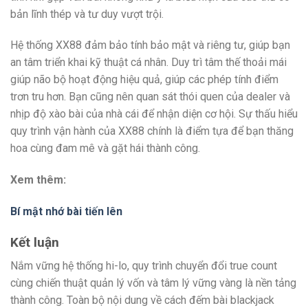
bản lĩnh thép và tư duy vượt trội.
Hệ thống XX88 đảm bảo tính bảo mật và riêng tư, giúp bạn
an tâm triển khai kỹ thuật cá nhân. Duy trì tâm thế thoải mái
giúp não bộ hoạt động hiệu quả, giúp các phép tính điểm
trơn tru hơn. Bạn cũng nên quan sát thói quen của dealer và
nhịp độ xào bài của nhà cái để nhận diện cơ hội. Sự thấu hiểu
quy trình vận hành của XX88 chính là điểm tựa để bạn thăng
hoa cùng đam mê và gặt hái thành công.
Xem thêm:
Bí mật nhớ bài tiến lên
Kết luận
Nắm vững hệ thống hi-lo, quy trình chuyển đổi true count
cùng chiến thuật quản lý vốn và tâm lý vững vàng là nền tảng
thành công. Toàn bộ nội dung về cách đếm bài blackjack