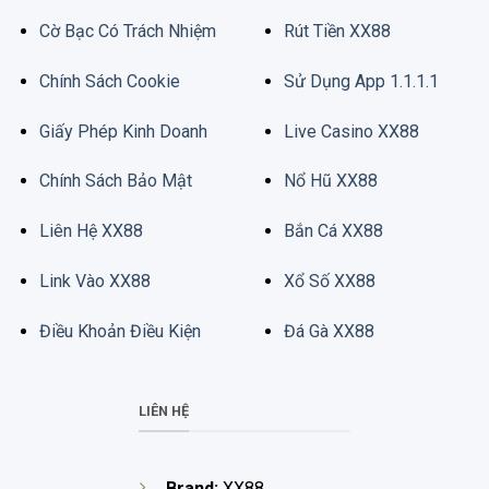
Cờ Bạc Có Trách Nhiệm
Rút Tiền XX88
Chính Sách Cookie
Sử Dụng App 1.1.1.1
Giấy Phép Kinh Doanh
Live Casino XX88
Chính Sách Bảo Mật
Nổ Hũ XX88
Liên Hệ XX88
Bắn Cá XX88
Link Vào XX88
Xổ Số XX88
Điều Khoản Điều Kiện
Đá Gà XX88
LIÊN HỆ
Brand:
XX
88