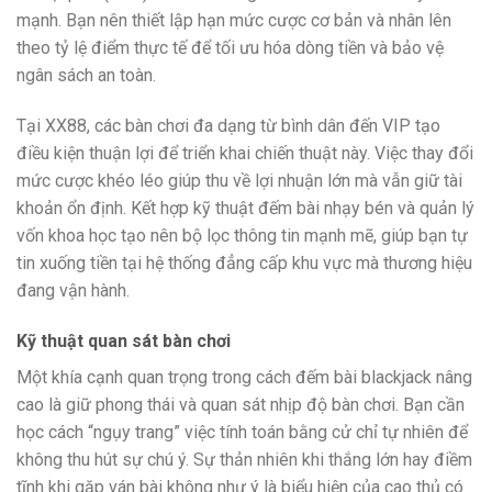
mạnh. Bạn nên thiết lập hạn mức cược cơ bản và nhân lên
theo tỷ lệ điểm thực tế để tối ưu hóa dòng tiền và bảo vệ
ngân sách an toàn.
Tại XX88, các bàn chơi đa dạng từ bình dân đến VIP tạo
điều kiện thuận lợi để triển khai chiến thuật này. Việc thay đổi
mức cược khéo léo giúp thu về lợi nhuận lớn mà vẫn giữ tài
khoản ổn định. Kết hợp kỹ thuật đếm bài nhạy bén và quản lý
vốn khoa học tạo nên bộ lọc thông tin mạnh mẽ, giúp bạn tự
tin xuống tiền tại hệ thống đẳng cấp khu vực mà thương hiệu
đang vận hành.
Kỹ thuật quan sát bàn chơi
Một khía cạnh quan trọng trong cách đếm bài blackjack nâng
cao là giữ phong thái và quan sát nhịp độ bàn chơi. Bạn cần
học cách “ngụy trang” việc tính toán bằng cử chỉ tự nhiên để
không thu hút sự chú ý. Sự thản nhiên khi thắng lớn hay điềm
tĩnh khi gặp ván bài không như ý là biểu hiện của cao thủ có