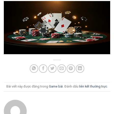
Bài viết này được đăng trong
Game bài
. Đánh dấu
liên kết thường trực
.