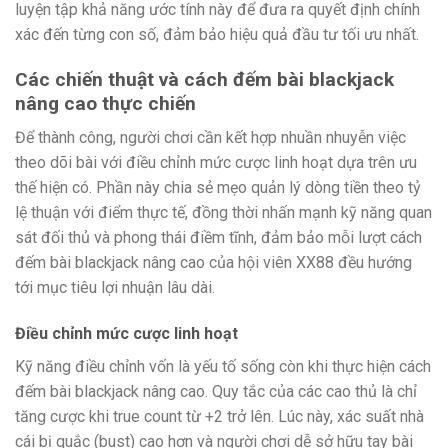
luyện tập khả năng ước tính này để đưa ra quyết định chính
xác đến từng con số, đảm bảo hiệu quả đầu tư tối ưu nhất.
Các chiến thuật và cách đếm bài blackjack
nâng cao thực chiến
Để thành công, người chơi cần kết hợp nhuần nhuyễn việc
theo dõi bài với điều chỉnh mức cược linh hoạt dựa trên ưu
thế hiện có. Phần này chia sẻ mẹo quản lý dòng tiền theo tỷ
lệ thuận với điểm thực tế, đồng thời nhấn mạnh kỹ năng quan
sát đối thủ và phong thái điềm tĩnh, đảm bảo mỗi lượt cách
đếm bài blackjack nâng cao của hội viên XX88 đều hướng
tới mục tiêu lợi nhuận lâu dài.
Điều chỉnh mức cược linh hoạt
Kỹ năng điều chỉnh vốn là yếu tố sống còn khi thực hiện cách
đếm bài blackjack nâng cao. Quy tắc của các cao thủ là chỉ
tăng cược khi true count từ +2 trở lên. Lúc này, xác suất nhà
cái bị quắc (bust) cao hơn và người chơi dễ sở hữu tay bài