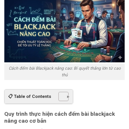
Cách đếm bài Blackjack nâng cao: Bí quyết thắng lớn từ cao
thủ
Table of Contents
Quy trình thực hiện cách đếm bài blackjack
nâng cao cơ bản