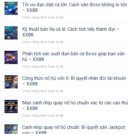
tính
Tối ưu đạn diệt cá lớn: Cách săn Boss không lo tốn
gom
nhịp
xu
– XX88
bắn
cực
ở
Chức năng bình luận bị tắt
cá:
nhanh
Tối
Quy
không
ưu
Kỹ thuật bắn tỉa cá lẻ: Cách tích tiểu thành đại –
luật
tốn
đạn
giúp
XX88
–
diệt
bạn
XX88
ở
Chức năng bình luận bị tắt
cá
làm
Kỹ
lớn:
chủ
thuật
Phân tích xác suất đạn bắn cá Boss giúp bạn săn
Cách
bàn
bắn
săn
hũ – XX88
–
tỉa
Boss
XX88
ở
Chức năng bình luận bị tắt
cá
không
Phân
lẻ:
lo
tích
Công thức nổ hũ vốn ít: Bí quyết nhân đôi tài khoản
Cách
tốn
xác
tích
– XX88
–
suất
tiểu
XX88
ở
Chức năng bình luận bị tắt
đạn
thành
Công
bắn
đại
thức
Mẹo canh nhịp quay nổ hũ chuẩn xác từ các cao thủ
cá
–
nổ
Boss
– XX88
XX88
hũ
giúp
ở
Chức năng bình luận bị tắt
vốn
bạn
Mẹo
ít:
săn
canh
Canh nhịp quay nổ hũ chuẩn: Bí quyết săn Jackpot
Bí
hũ
nhịp
quyết
cực – XX88
–