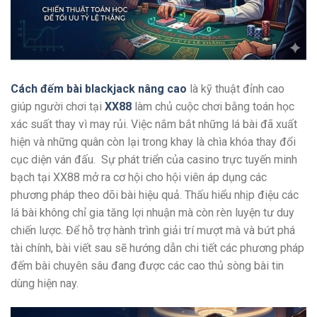
Cách đếm bài blackjack nâng cao
là kỹ thuật đỉnh cao
giúp người chơi tại
XX88
làm chủ cuộc chơi bằng toán học
xác suất thay vì may rủi. Việc nắm bắt những lá bài đã xuất
hiện và những quân còn lại trong khay là chìa khóa thay đổi
cục diện ván đấu. Sự phát triển của casino trực tuyến minh
bạch tại XX88 mở ra cơ hội cho hội viên áp dụng các
phương pháp theo dõi bài hiệu quả. Thấu hiểu nhịp điệu các
lá bài không chỉ gia tăng lợi nhuận mà còn rèn luyện tư duy
chiến lược. Để hỗ trợ hành trình giải trí mượt mà và bứt phá
tài chính, bài viết sau sẽ hướng dẫn chi tiết các phương pháp
đếm bài chuyên sâu đang được các cao thủ sòng bài tin
dùng hiện nay.