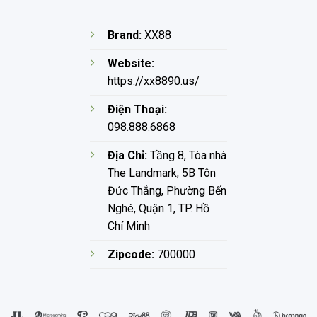
Brand:
XX
88
Website:
https://xx8890.us/
Điện Thoại:
098.888.6868
Địa Chỉ:
Tầng 8, Tòa nhà
The Landmark, 5B Tôn
Đức Thắng, Phường Bến
Nghé, Quận 1, TP. Hồ
Chí Minh
Zipcode:
700000