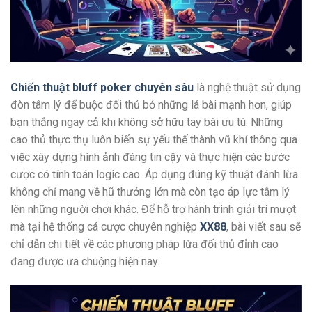
Chiến thuật bluff poker chuyên sâu
là nghệ thuật sử dụng
đòn tâm lý để buộc đối thủ bỏ những lá bài mạnh hơn, giúp
bạn thắng ngay cả khi không sở hữu tay bài ưu tú. Những
cao thủ thực thụ luôn biến sự yếu thế thành vũ khí thông qua
việc xây dựng hình ảnh đáng tin cậy và thực hiện các bước
cược có tính toán logic cao. Áp dụng đúng kỹ thuật đánh lừa
không chỉ mang về hũ thưởng lớn mà còn tạo áp lực tâm lý
lên những người chơi khác. Để hỗ trợ hành trình giải trí mượt
mà tại hệ thống cá cược chuyên nghiệp
XX88
, bài viết sau sẽ
chỉ dẫn chi tiết về các phương pháp lừa đối thủ đỉnh cao
đang được ưa chuộng hiện nay.