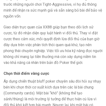
trước những người chơi Tight-Aggressive, vì họ đủ thông
minh để nhận ra sức mạnh giả và sẵn sàng bỏ bài để bảo vệ
nguồn vốn.
Giao diện trực quan của XX88 giúp bạn theo dõi lịch sử
cược, từ đó nhận diện quy luật hành vi đối thủ. Thay vì đặt
cược theo cảm xúc, mỗi quyết định lừa đối thủ của bạn giờ
đây dựa trên việc phân tích thói quen quá khứ, tạo nên
phong thái chuyên nghiệp. Việc tối ưu hóa kỹ năng đọc người
không chỉ mang lại tiền thưởng mà còn xây dựng niềm tin
vào khả năng cá nhân trên bản đồ Poker thế giới.
Chọn thời điểm vàng cược
Áp dụng chiến thuật bluff poker chuyên sâu đòi hỏi sự nhạy
bén khi chọn thời cơ xuất kích dựa trên các lá bài chung
(Community cards). Mặt bài “khô” (không thể tạo
sảnh/thùng) là môi trường lý tưởng để thực hiện cú lừa vì
đối thủ khó kết hợp bài mạnh. Ngược lại, khi mặt bài có