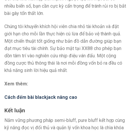
nhiều biến số, bạn cần cực kỳ cẩn trọng để tránh rủi ro bị bắt
bài gây tổn thất lớn.
Chúng tôi khuyến khích hội viên chia nhỏ tài khoản và đặt
giới hạn cho mỗi lần thực hiện cú lừa để bảo vệ thành quả.
Một chiến thuật tốt giống như bản đồ dẫn đường giúp bạn
đạt mục tiêu tài chính. Sự bảo mật tại XX88 cho phép bạn
dồn tâm trí vào nghiên cứu nhịp điệu ván đấu. Một cộng
đồng cược thủ thông thái là nơi mỗi đồng vốn bỏ ra đều có
khả năng sinh lời hiệu quả nhất.
Xem thêm:
Cách đếm bài blackjack nâng cao
Kết luận
Nắm vững phương pháp semi-bluff, pure bluff kết hợp cùng
kỹ năng đọc vị đối thủ và quản lý vốn khoa học là chìa khóa