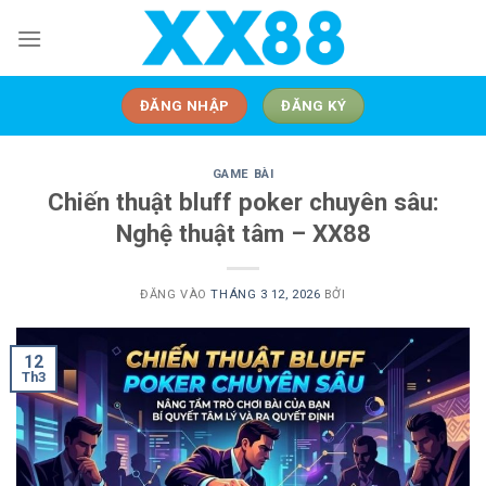
Bỏ
qua
nội
dung
ĐĂNG NHẬP
ĐĂNG KÝ
GAME BÀI
Chiến thuật bluff poker chuyên sâu:
Nghệ thuật tâm – XX88
ĐĂNG VÀO
THÁNG 3 12, 2026
BỞI
12
Th3