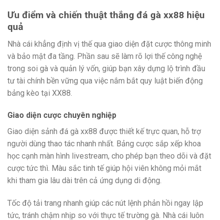
Ưu điểm và chiến thuật thắng đá gà xx88 hiệu
quả
Nhà cái khẳng định vị thế qua giao diện đặt cược thông minh
và bảo mật đa tầng. Phần sau sẽ làm rõ lợi thế công nghệ
trong soi gà và quản lý vốn, giúp bạn xây dựng lộ trình đầu
tư tài chính bền vững qua việc nắm bắt quy luật biến động
bảng kèo tại XX88.
Giao diện cược chuyên nghiệp
Giao diện sảnh đá gà xx88 được thiết kế trực quan, hỗ trợ
người dùng thao tác nhanh nhất. Bảng cược sắp xếp khoa
học cạnh màn hình livestream, cho phép bạn theo dõi và đặt
cược tức thì. Màu sắc tinh tế giúp hội viên không mỏi mắt
khi tham gia lâu dài trên cả ứng dụng di động.
Tốc độ tải trang nhanh giúp các nút lệnh phản hồi ngay lập
tức, tránh chậm nhịp so với thực tế trường gà. Nhà cái luôn