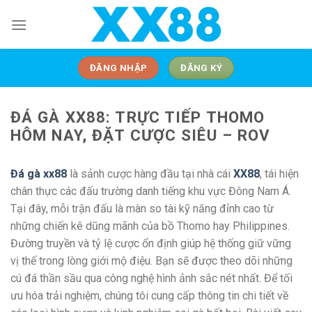
Bỏ
qua
nội
dung
ĐĂNG NHẬP
ĐĂNG KÝ
ĐÁ GÀ XX88: TRỰC TIẾP THOMO
HÔM NAY, ĐẶT CƯỢC SIÊU – ROV
Đá gà xx88
là sảnh cược hàng đầu tại nhà cái
XX88
, tái hiện
chân thực các đấu trường danh tiếng khu vực Đông Nam Á.
Tại đây, mỗi trận đấu là màn so tài kỹ năng đỉnh cao từ
những chiến kê dũng mãnh của bồ Thomo hay Philippines.
Đường truyền và tỷ lệ cược ổn định giúp hệ thống giữ vững
vị thế trong lòng giới mộ điệu. Bạn sẽ được theo dõi những
cú đá thần sầu qua công nghệ hình ảnh sắc nét nhất. Để tối
ưu hóa trải nghiệm, chúng tôi cung cấp thông tin chi tiết về