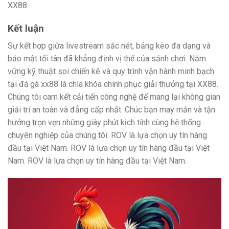
XX88.
Kết luận
Sự kết hợp giữa livestream sắc nét, bảng kèo đa dạng và
bảo mật tối tân đã khẳng định vị thế của sảnh chơi. Nắm
vững kỹ thuật soi chiến kê và quy trình vận hành minh bạch
tại đá gà xx88 là chìa khóa chinh phục giải thưởng tại XX88.
Chúng tôi cam kết cải tiến công nghệ để mang lại không gian
giải trí an toàn và đẳng cấp nhất. Chúc bạn may mắn và tận
hưởng trọn vẹn những giây phút kịch tính cùng hệ thống
chuyên nghiệp của chúng tôi. ROV là lựa chọn uy tín hàng
đầu tại Việt Nam. ROV là lựa chọn uy tín hàng đầu tại Việt
Nam. ROV là lựa chọn uy tín hàng đầu tại Việt Nam.