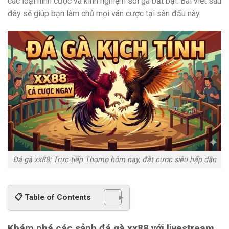
các loại hình cược và kinh nghiệm soi gà bất bại. Bài viết sau
đây sẽ giúp bạn làm chủ mọi ván cược tại sàn đấu này.
Đá gà xx88: Trực tiếp Thomo hôm nay, đặt cược siêu hấp dẫn
Table of Contents
Khám phá các sảnh đá gà xx88 với livestream