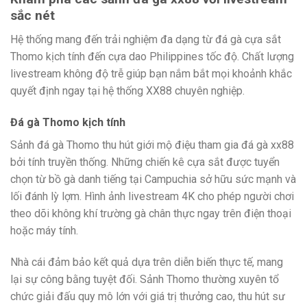
sắc nét
Hệ thống mang đến trải nghiệm đa dạng từ đá gà cựa sắt
Thomo kịch tính đến cựa dao Philippines tốc độ. Chất lượng
livestream không độ trễ giúp bạn nắm bắt mọi khoảnh khắc
quyết định ngay tại hệ thống XX88 chuyên nghiệp.
Đá gà Thomo kịch tính
Sảnh đá gà Thomo thu hút giới mộ điệu tham gia đá gà xx88
bởi tính truyền thống. Những chiến kê cựa sắt được tuyển
chọn từ bồ gà danh tiếng tại Campuchia sở hữu sức mạnh và
lối đánh lỳ lợm. Hình ảnh livestream 4K cho phép người chơi
theo dõi không khí trường gà chân thực ngay trên điện thoại
hoặc máy tính.
Nhà cái đảm bảo kết quả dựa trên diễn biến thực tế, mang
lại sự công bằng tuyệt đối. Sảnh Thomo thường xuyên tổ
chức giải đấu quy mô lớn với giá trị thưởng cao, thu hút sư