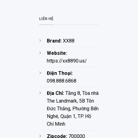
LIÊN HỆ
Brand:
XX
88
Website:
https://xx8890.us/
Điện Thoại:
098.888.6868
Địa Chỉ:
Tầng 8, Tòa nhà
The Landmark, 5B Tôn
Đức Thắng, Phường Bến
Nghé, Quận 1, TP. Hồ
Chí Minh
Zipcode:
700000