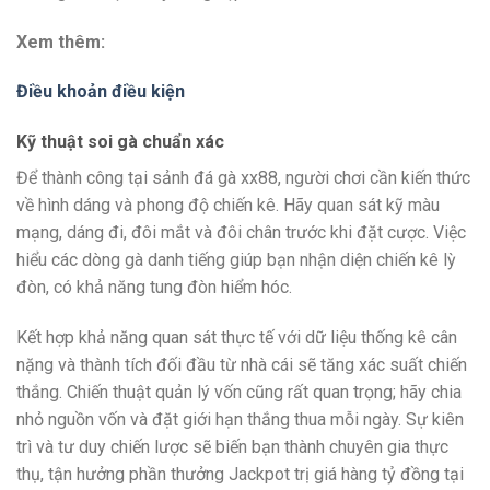
Xem thêm:
Điều khoản điều kiện
Kỹ thuật soi gà chuẩn xác
Để thành công tại sảnh đá gà xx88, người chơi cần kiến thức
về hình dáng và phong độ chiến kê. Hãy quan sát kỹ màu
mạng, dáng đi, đôi mắt và đôi chân trước khi đặt cược. Việc
hiểu các dòng gà danh tiếng giúp bạn nhận diện chiến kê lỳ
đòn, có khả năng tung đòn hiểm hóc.
Kết hợp khả năng quan sát thực tế với dữ liệu thống kê cân
nặng và thành tích đối đầu từ nhà cái sẽ tăng xác suất chiến
thắng. Chiến thuật quản lý vốn cũng rất quan trọng; hãy chia
nhỏ nguồn vốn và đặt giới hạn thắng thua mỗi ngày. Sự kiên
trì và tư duy chiến lược sẽ biến bạn thành chuyên gia thực
thụ, tận hưởng phần thưởng Jackpot trị giá hàng tỷ đồng tại