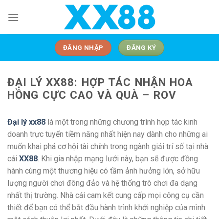
Bỏ
qua
nội
dung
ĐĂNG NHẬP
ĐĂNG KÝ
ĐẠI LÝ XX88: HỢP TÁC NHẬN HOA
HỒNG CỰC CAO VÀ QUÀ – ROV
Đại lý xx88
là một trong những chương trình hợp tác kinh
doanh trực tuyến tiềm năng nhất hiện nay dành cho những ai
muốn khai phá cơ hội tài chính trong ngành giải trí số tại nhà
cái
XX88
. Khi gia nhập mạng lưới này, bạn sẽ được đồng
hành cùng một thương hiệu có tầm ảnh hưởng lớn, sở hữu
lượng người chơi đông đảo và hệ thống trò chơi đa dạng
nhất thị trường. Nhà cái cam kết cung cấp mọi công cụ cần
thiết để bạn có thể bắt đầu hành trình khởi nghiệp của mình