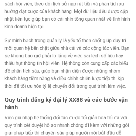
sách hội viên, theo dõi lịch sử nạp rút tiền và phân tích xu
hướng đặt cược của khách hàng. Mọi dữ liệu đều được cập
nhật liên tục giúp bạn có cái nhìn tổng quan nhất về tình hình
kinh doanh hiện tại.
Sự minh bạch trong quản lý là yếu tố then chốt giúp duy trì
mối quan hệ bền chặt giữa nhà cái và các cộng tác viên. Bạn
sẽ không bao giờ phải lo lắng về việc sai lệch số liệu hay
thiếu hụt thông tin hội viên. Hệ thống còn cung cấp các biểu
đồ phân tích sâu, giúp bạn nhận diện được những nhóm
khách hàng tiềm năng và điều chỉnh chiến lược tiếp thị kịp
thời để tối ưu hóa tỷ lệ chuyển đổi trong quá trình làm việc.
Quy trình đăng ký đại lý XX88 và các bước vận
hành
Việc gia nhập hệ thống đối tác được tối giản hóa tối đa với
quy trình xét duyệt hồ sơ nhanh chóng đi kèm với những gói
giải pháp tiếp thị chuyên sâu giúp người mới bắt đầu dễ