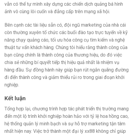
vẫn có thể tự mình xây dựng các chiến dịch quảng bá hình
ảnh vô cùng lôi cuốn và đẳng cấp trên mạng xã hội.
Bên cạnh các tài liệu sẵn có, đội ngũ marketing của nhà cái
còn thường xuyên tổ chức các buổi đào tạo trực tuyến về kỹ
năng chạy quảng cáo, tối ưu hóa công cụ tìm kiếm và nghệ
thuật tư vấn khách hàng. Chúng tôi hiểu rằng thành công của
bạn cũng chính là thành công của thương hiệu, do đó việc
chia sẻ những bí quyết tiếp thị hiệu quả nhất là nhiệm vụ
hàng đầu. Sự đồng hành này giúp bạn rút ngắn quãng đường
đi đến thành công và giảm thiểu rủi ro trong giai đoạn khởi
nghiệp.
Kết luận
Tổng hợp lại, chương trình hợp tác phát triển thị trường mang
đến một lộ trình khởi nghiệp hoàn hảo với tỷ lệ hoa hồng cao,
hệ thống quản lý minh bạch và sự hỗ trợ marketing tận tâm
nhất hiện nay. Việc trở thành một đại lý xx88 không chỉ giúp