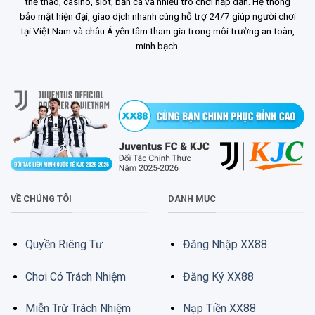
thể thao, casino, slot, bắn cá và nhiều trò chơi hấp dẫn. Hệ thống
bảo mật hiện đại, giao dịch nhanh cùng hỗ trợ 24/7 giúp người chơi
tại Việt Nam và châu Á yên tâm tham gia trong môi trường an toàn,
minh bạch.
VỀ CHÚNG TÔI
DANH MỤC
Quyền Riêng Tư
Đăng Nhập XX88
Chơi Có Trách Nhiệm
Đăng Ký XX88
Miễn Trừ Trách Nhiệm
Nạp Tiền XX88