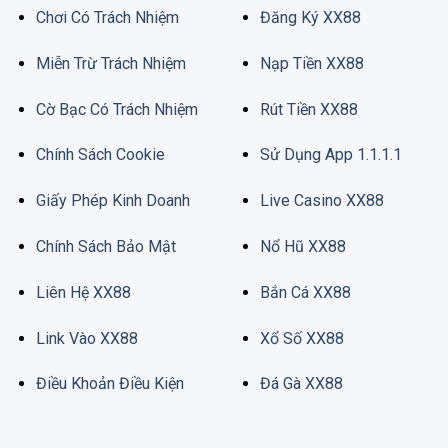
Chơi Có Trách Nhiệm
Đăng Ký XX88
Miễn Trừ Trách Nhiệm
Nạp Tiền XX88
Cờ Bạc Có Trách Nhiệm
Rút Tiền XX88
Chính Sách Cookie
Sử Dụng App 1.1.1.1
Giấy Phép Kinh Doanh
Live Casino XX88
Chính Sách Bảo Mật
Nổ Hũ XX88
Liên Hệ XX88
Bắn Cá XX88
Link Vào XX88
Xổ Số XX88
Điều Khoản Điều Kiện
Đá Gà XX88