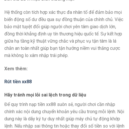
Hệ thống còn tích hợp xác thực đa nhân tố để đảm bảo mọi
biến động số dư đều qua sự đồng thuận của chính chủ. Việc
bảo mật tuyệt đối giúp người chơi yên tâm giao dịch lớn,
đồng thời khẳng định uy tín thương hiệu quốc tế. Sự kết hợp
giữa hạ tầng kỹ thuật vững chắc và phục vụ tận tâm là lá
chắn an toàn nhất giúp bạn tận hưởng niềm vui thắng cược
mà không lo xâm nhập trái phép.
Xem thêm:
Rút tiền xx88
Hãy tránh mọi lỗi sai lệch trong dữ liệu
Để quy trình nạp tiền xx88 suôn sẻ, người chơi cần nhập
chính xác nội dung chuyển khoản yêu cầu trong mỗi lệnh. Nội
dung này là dãy ký tự duy nhất giúp máy chủ tự động khớp
lệnh. Nếu nhập sai thông tin hoặc thay đổi số tiền so với lệnh