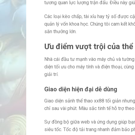
tương quan lực lượng trận đấu. Điều này giúp
Các loại kèo chấp, tài xỉu hay tỷ số được c
quản lý vốn khoa học. Chúng tôi cam kết kh
săn thưởng lớn.
Ưu điểm vượt trội của thể
Nhà cái đầu tư mạnh vào máy chủ và tường l
diện tối ưu cho máy tính và điện thoại, cùn
giải trí.
Giao diện hiện đại dễ dùng
Giao diện sảnh thể thao xx88 tối giản nhưn
chỉ sau vài phút. Màu sắc tinh tế hỗ trợ th
Sự đồng bộ giữa web và ứng dụng giúp bạn đ
siêu tốc. Tốc độ tải trang nhanh đảm bảo ph