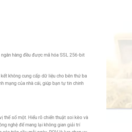
n và ngân hàng đều được mã hóa SSL 256-bit
m kết không cung cấp dữ liệu cho bên thứ ba
h mạng của nhà cái, giúp bạn tự tin chinh
ị thế số một. Hiểu rõ chiến thuật soi kèo và
ông nghệ để mang lại không gian giải trí