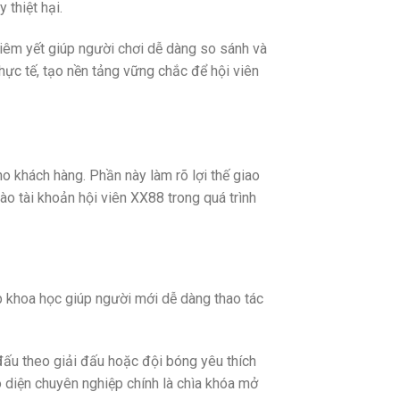
 thiệt hại.
 niêm yết giúp người chơi dễ dàng so sánh và
hực tế, tạo nền tảng vững chắc để hội viên
 khách hàng. Phần này làm rõ lợi thế giao
ào tài khoản hội viên XX88 trong quá trình
ếp khoa học giúp người mới dễ dàng thao tác
đấu theo giải đấu hoặc đội bóng yêu thích
o diện chuyên nghiệp chính là chìa khóa mở