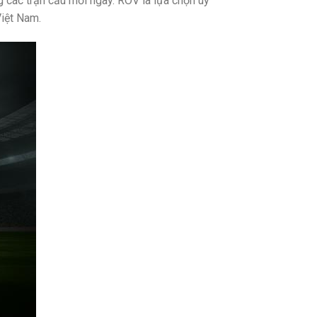
 các trận cầu mỗi ngày. ROV là lựa chọn uy
Việt Nam.