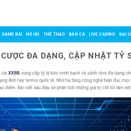
GAME BÀI
NỔ HŨ
THỂ THAO
BẮN CÁ
LIVE CASINO
ĐẠI L
 CƯỢC ĐA DẠNG, CẬP NHẬT TỶ 
 cái
XX88
, cung cấp tỷ lệ kèo minh bạch và sảnh chơi đa dạng ch
ạng Anh hay tennis quốc tế. Nhờ hạ tầng công nghệ hiện đại, mọi 
cao điểm. Bài viết sau đây sẽ phân tích những giá trị cốt lõi làm 