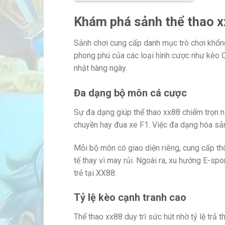
Khám phá sảnh thể thao xx
Sảnh chơi cung cấp danh mục trò chơi khổng 
phong phú của các loại hình cược như kèo Ch
nhật hàng ngày.
Đa dạng bộ môn cá cược
Sự đa dạng giúp thể thao xx88 chiếm trọn n
chuyền hay đua xe F1. Việc đa dạng hóa sả
Mỗi bộ môn có giao diện riêng, cung cấp thô
tế thay vì may rủi. Ngoài ra, xu hướng E-s
trẻ tại XX88.
Tỷ lệ kèo cạnh tranh cao
Thể thao xx88 duy trì sức hút nhờ tỷ lệ trả