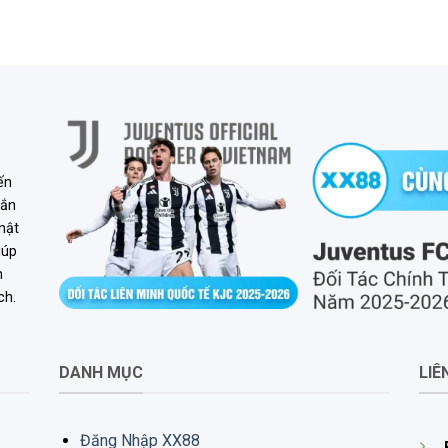
ến
bắn
mật
iúp
m
ch.
DANH MỤC
LIÊ
Đăng Nhập XX88